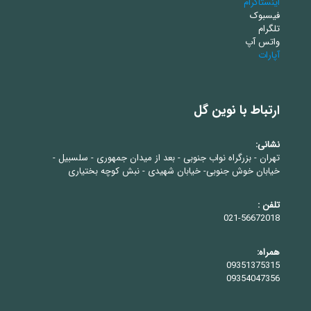
اینستاگرام
فیسبوک
تلگرام
واتس آپ
آپارات
ارتباط با نوین گل
نشانی:
تهران - بزرگراه نواب جنوبی - بعد از میدان جمهوری - سلسبیل -
خیابان خوش جنوبی- خیابان شهیدی - نبش کوچه بختیاری
تلفن :
021-56672018
همراه:
09351375315
09354047356